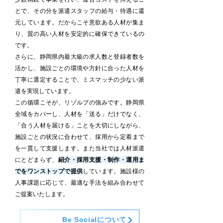
とで、その分を派遣スタッフの給与・待遇に還
元しています。だからこそ意欲ある人材が集ま
り、質の高い人材を安定的に確保できているの
です。
さらに、静岡県内最大級の求人数と登録者数を
活かし、施設ごとの環境や方針に合った人材を
丁寧に選定することで、ミスマッチの少ない派
遣を実現しています。
この循環こそが、リゾルブの強みです。静岡県
全域をカバーし、人材を「送る」だけでなく、
「合う人材を届ける」ことを大切にしながら、
施設ごとの状況に合わせて、採用から定着まで
を一貫して支援します。また当社では人材派遣
にとどまらず、
紹介・採用支援・制作・運用ま
でをワンストップで提供
しています。施設様の
人事課題に応じて、最適な手法を組み合わせて
ご提案いたします。
Be Socialについて