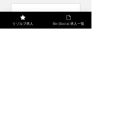
スポットバイト紹介
リゾルブ求人
Be:)Social 求人一覧
​タイミーパートナー企業。急な欠員
や短時間補充に柔軟に対応します。
人材不足の解消だけで終わらせない。
リゾルブが目指すのは、人を入れることではなく、
現場が安定し、長く続く状態をつくることです。
人材のこと、採用のこと、まずはお気軽にご相談く